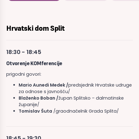
Hrvatski dom Split
18:30 - 18:45
Otvorenje KOMferencije
prigodni govori:
Mario Aunedi Medek /
predsjednik Hrvatske udruge
za odnose s javnošću/
Blaženko Boban /
župan Splitsko – dalmatinske
županije/
Tomislav Šuta
/graodnačelnik Grada Splita/
18:45 - 19:30