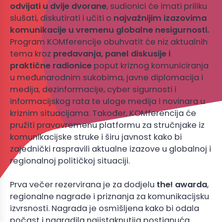
odvijati u dvije dvorane
, sudionici će imati priliku
slušati, diskutirati i učiti o
najvažnijim izazovima
komunikacije u vremenu globalne nesigurnosti.
Program KOMferencije obuhvatit će niz aktualnih
tema kroz
predavanja, panel diskusije i
praktične radionice
poput kriznog komuniciranja
u međunarodnim sukobima, javne diplomacija i
medija, dezinformacije, cyber sigurnosti i
informacijskog rata te uloge medija i novinara u
kriznim situacijama. Također, KOMferencija će
pružiti pravovremenu platformu za stručnjake iz
komunikacijske struke i širu javnost kako bi
zajednički raspravili aktualne izazove u globalnoj i
regionalnoj političkoj situaciji.
Prva večer rezervirana je za dodjelu
the! awarda
,
regionalne nagrade i priznanja za komunikacijsku
izvrsnosti. Nagrada je osmišljena kako bi odala
počast i nagradila najistaknutija postignuća