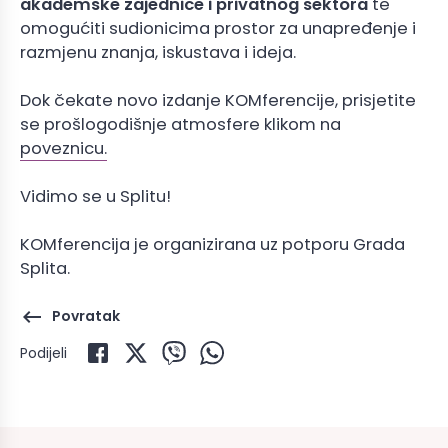
akademske zajednice i privatnog sektora
te
omogućiti sudionicima prostor za unapređenje i
razmjenu znanja, iskustava i ideja.
Dok čekate novo izdanje KOMferencije, prisjetite
se prošlogodišnje atmosfere klikom na
poveznicu.
Vidimo se u Splitu!
KOMferencija je organizirana uz potporu Grada
Splita.
keyboard_backspace
Povratak
Podijeli