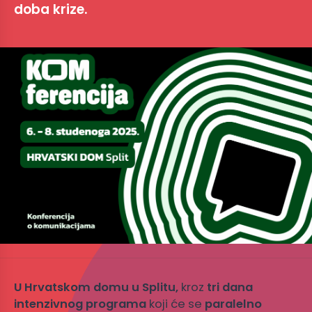
doba krize.
U Hrvatskom domu u Splitu,
kroz
tri dana
intenzivnog programa
koji će se
paralelno